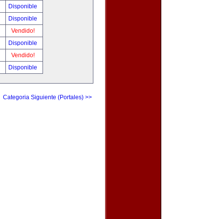
!
Disponible
!
Disponible
!
Vendido!
!
Disponible
!
Vendido!
!
Disponible
Categoria Siguiente (Portales) >>