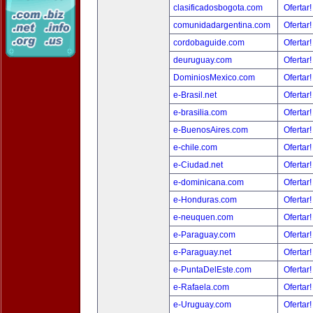
clasificadosbogota.com
Ofertar
comunidadargentina.com
Ofertar
cordobaguide.com
Ofertar
deuruguay.com
Ofertar
DominiosMexico.com
Ofertar
e-Brasil.net
Ofertar
e-brasilia.com
Ofertar
e-BuenosAires.com
Ofertar
e-chile.com
Ofertar
e-Ciudad.net
Ofertar
e-dominicana.com
Ofertar
e-Honduras.com
Ofertar
e-neuquen.com
Ofertar
e-Paraguay.com
Ofertar
e-Paraguay.net
Ofertar
e-PuntaDelEste.com
Ofertar
e-Rafaela.com
Ofertar
e-Uruguay.com
Ofertar