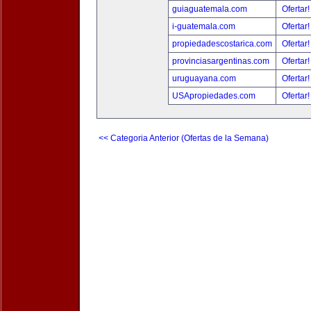
guiaguatemala.com
Ofertar
i-guatemala.com
Ofertar
propiedadescostarica.com
Ofertar
provinciasargentinas.com
Ofertar
uruguayana.com
Ofertar
USApropiedades.com
Ofertar
<< Categoria Anterior (Ofertas de la Semana)