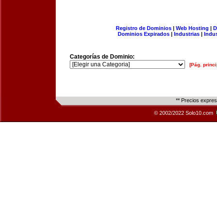
Registro de Dominios
|
Web Hosting
|
D
Dominios Expirados
|
Industrias
|
Indu
Categorías de Dominio:
[Pág. princi
** Precios expre
© 2002/2022 Solo10.com