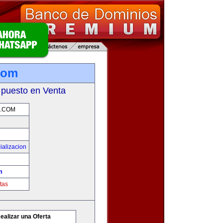
.com
 puesto en Venta
.COM
ializacion
m
tas
ealizar una Oferta