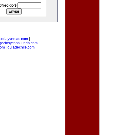
Ofrecido $
soriayventas.com
|
gociosyconsultoria.com
|
com
|
guiadechile.com
|