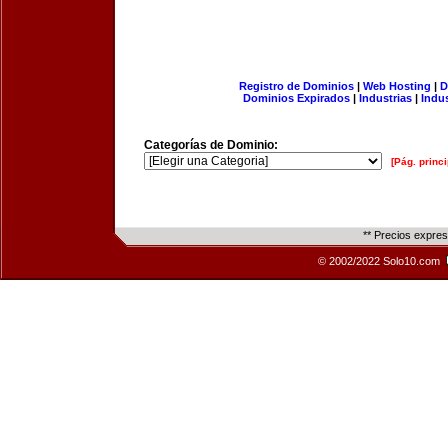
Registro de Dominios
|
Web Hosting
|
D
Dominios Expirados
|
Industrias
|
Indu
Categorías de Dominio:
[Pág. princi
** Precios expre
© 2002/2022 Solo10.com