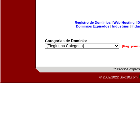
Registro de Dominios
|
Web Hosting
|
D
Dominios Expirados
|
Industrias
|
Indu
Categorías de Dominio:
[Pág. princi
** Precios expre
© 2002/2022 Solo10.com