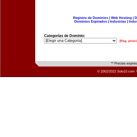
Registro de Dominios
|
Web Hosting
|
D
Dominios Expirados
|
Industrias
|
Indu
Categorías de Dominio:
[Pág. princi
** Precios expre
© 2002/2022 Solo10.com