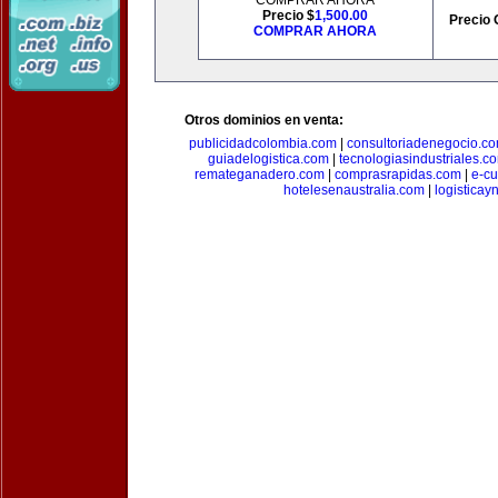
COMPRAR AHORA
Precio $
1,500.00
Precio 
COMPRAR AHORA
Otros dominios en venta:
publicidadcolombia.com
|
consultoriadenegocio.c
guiadelogistica.com
|
tecnologiasindustriales.c
remateganadero.com
|
comprasrapidas.com
|
e-c
hotelesenaustralia.com
|
logistica