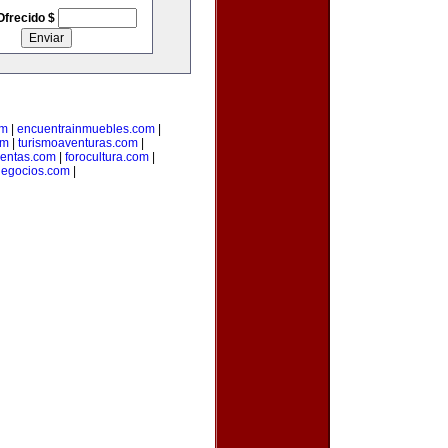
Ofrecido $
om
|
encuentrainmuebles.com
|
om
|
turismoaventuras.com
|
uentas.com
|
forocultura.com
|
ynegocios.com
|