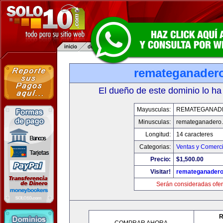
remateganader
El dueño de este dominio lo ha
Mayusculas:
REMATEGANAD
Minusculas:
remateganadero
Longitud:
14 caracteres
Categorias:
Ventas y Comerci
Precio:
$1,500.00
Visitar!
remateganader
Serán consideradas ofer
R