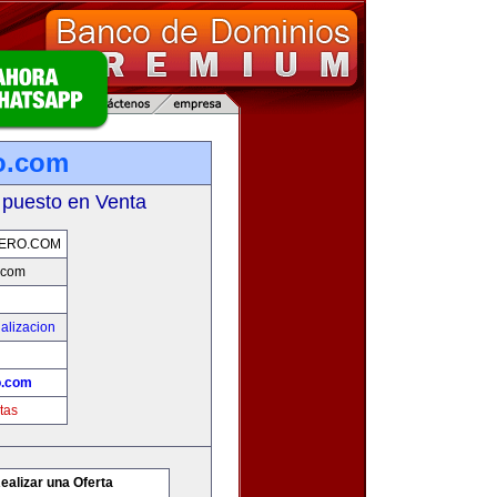
o.com
 puesto en Venta
ERO.COM
.com
alizacion
o.com
tas
ealizar una Oferta