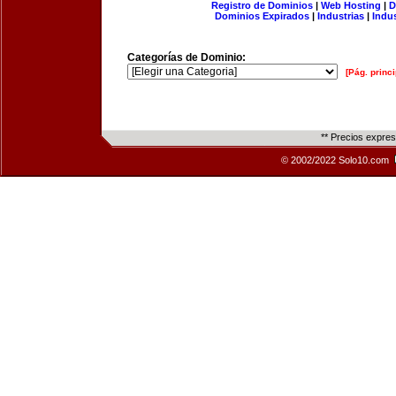
Registro de Dominios
|
Web Hosting
|
D
Dominios Expirados
|
Industrias
|
Indu
Categorías de Dominio:
[Pág. princi
** Precios expre
© 2002/2022 Solo10.com