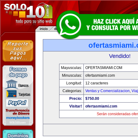
ofertasmiami
Vendido!
Mayusculas:
OFERTASMIAMI.COM
Minusculas:
ofertasmiami.com
Longitud:
12 caracteres
Categorias:
Ventas y Comercializacion
,
Via
Precio:
$750.00
Visitar!
ofertasmiami.com
Serán consideradas ofer