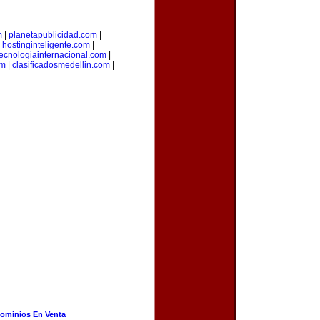
m
|
planetapublicidad.com
|
|
hostinginteligente.com
|
tecnologiainternacional.com
|
om
|
clasificadosmedellin.com
|
ominios En Venta