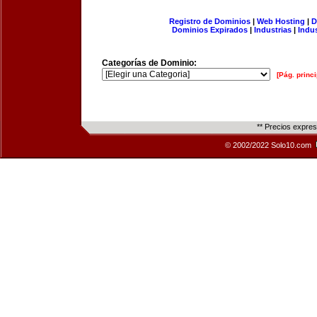
Registro de Dominios
|
Web Hosting
|
D
Dominios Expirados
|
Industrias
|
Indu
Categorías de Dominio:
[Pág. princi
** Precios expre
© 2002/2022 Solo10.com