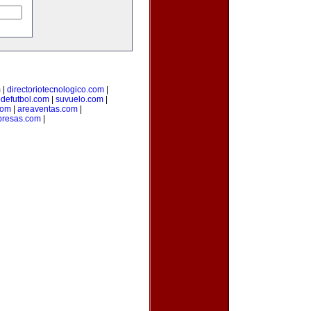
m
|
directoriotecnologico.com
|
odefutbol.com
|
suvuelo.com
|
com
|
areaventas.com
|
presas.com
|