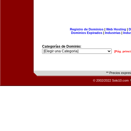
Registro de Dominios
|
Web Hosting
|
D
Dominios Expirados
|
Industrias
|
Indu
Categorías de Dominio:
[Pág. princi
** Precios expre
© 2002/2022 Solo10.com