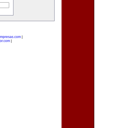
empresas.com
|
or.com
|