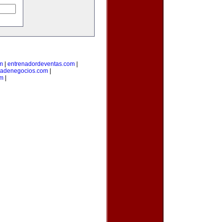
om
|
entrenadordeventas.com
|
iadenegocios.com
|
om
|