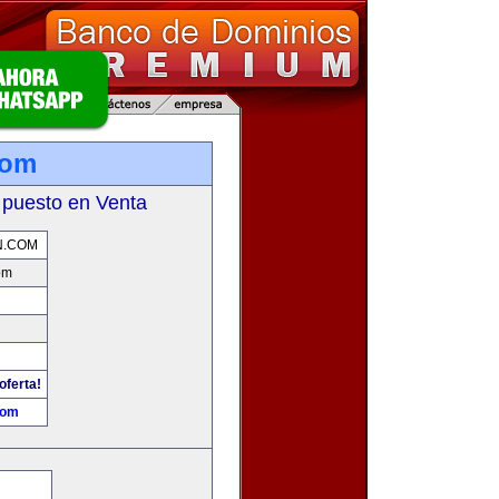
com
 puesto en Venta
N.COM
om
oferta!
com