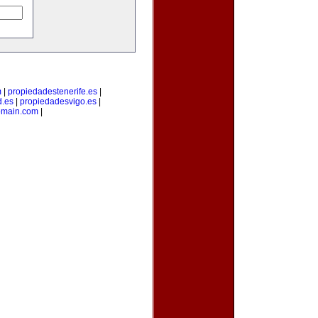
m
|
propiedadestenerife.es
|
d.es
|
propiedadesvigo.es
|
omain.com
|