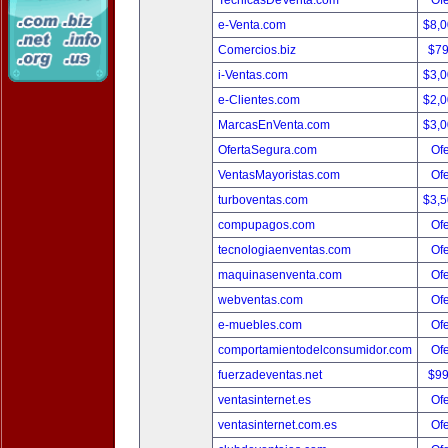
TecnicasDeVenta.com
Ofe
e-Venta.com
$8,
Comercios.biz
$7
i-Ventas.com
$3,
e-Clientes.com
$2,
MarcasEnVenta.com
$3,
OfertaSegura.com
Ofe
VentasMayoristas.com
Ofe
turboventas.com
$3,
compupagos.com
Ofe
tecnologiaenventas.com
Ofe
maquinasenventa.com
Ofe
webventas.com
Ofe
e-muebles.com
Ofe
comportamientodelconsumidor.com
Ofe
fuerzadeventas.net
$9
ventasinternet.es
Ofe
ventasinternet.com.es
Ofe