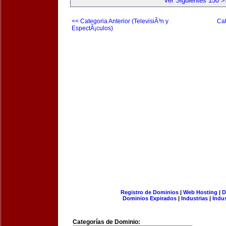
Ver Siguientes 150 >
<< Categoria Anterior (TelevisiÃ³n y
Cat
EspectÃ¡culos)
Registro de Dominios
|
Web Hosting
|
D
Dominios Expirados
|
Industrias
|
Indu
Categorías de Dominio: