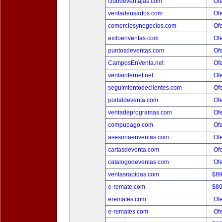
clubdeventajas.com
Ofe
ventadeusados.com
Ofe
comerciosynegocios.com
Ofe
exitoenventas.com
Ofe
puntosdeventas.com
Ofe
CamposEnVenta.net
Ofe
ventainternet.net
Ofe
seguimientodeclientes.com
Ofe
portaldeventa.com
Ofe
ventadeprogramas.com
Ofe
compupago.com
Ofe
asesoriaenventas.com
Ofe
cartasdeventa.com
Ofe
catalogodeventas.com
Ofe
ventasrapidas.com
$8
e-remate.com
$8
eremates.com
Ofe
e-remates.com
Ofe