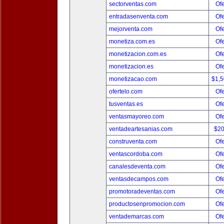
sectorventas.com
Ofe
entradasenventa.com
Ofe
mejorventa.com
Ofe
monetiza.com.es
Ofe
monetizacion.com.es
Ofe
monetizacion.es
Ofe
monetizacao.com
$1,
ofertelo.com
Ofe
tusventas.es
Ofe
ventasmayoreo.com
Ofe
ventadeartesanias.com
$2
construventa.com
Ofe
ventascordoba.com
Ofe
canalesdeventa.com
Ofe
ventasdecampos.com
Ofe
promotoradeventas.com
Ofe
productosenpromocion.com
Ofe
ventademarcas.com
Ofe