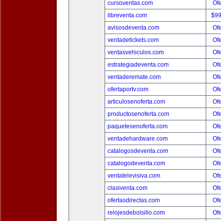
cursoventas.com
Ofe
libreventa.com
$9
avisosdeventa.com
Ofe
ventadetickets.com
Ofe
ventasvehiculos.com
Ofe
estrategiadeventa.com
Ofe
ventaderemate.com
Ofe
ofertaportv.com
Ofe
articulosenoferta.com
Ofe
productosenoferta.com
Ofe
paquetesenoferta.com
Ofe
ventadehardware.com
Ofe
catalogosdeventa.com
Ofe
catalogodeventa.com
Ofe
ventatelevisiva.com
Ofe
clasiventa.com
Ofe
ofertasdirectas.com
Ofe
relojesdebolsillo.com
Ofe