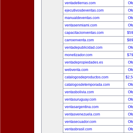
ventadetierras.com
Ofe
ejecutivosdeventas.com
Ofe
manualdeventas.com
Ofe
ventasenmiami.com
Ofe
capacitacionventas.com
$5
carroenventa.com
$8
ventadepublicidad.com
Ofe
monetizador.com
$7
ventadepropiedades.es
Ofe
webventa.com
Ofe
catalogosdeproductos.com
$2,
catalogosdetemporada.com
Ofe
ventasbolivia.com
Ofe
ventasuruguay.com
Ofe
ventasargentina.com
Ofe
ventasvenezuela.com
Ofe
ventasecuador.com
Ofe
ventasbrasil.com
Ofe