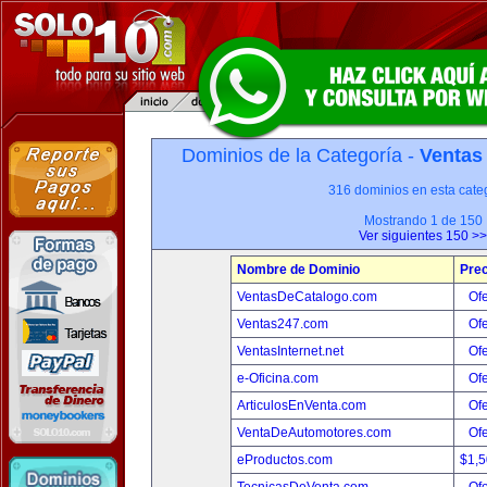
Dominios de la Categoría -
Ventas
316 dominios en esta categ
Mostrando 1 de 150
Ver siguientes 150 >>
Nombre de Dominio
Prec
VentasDeCatalogo.com
Ofe
Ventas247.com
Ofe
VentasInternet.net
Ofe
e-Oficina.com
Ofe
ArticulosEnVenta.com
Ofe
VentaDeAutomotores.com
Ofe
eProductos.com
$1,